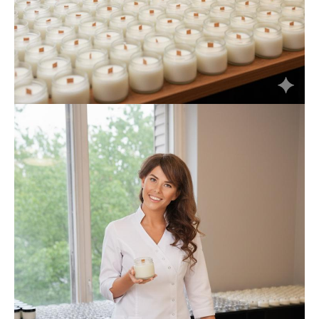
Примерный Расчет
стоимости LUX
аромадиффузеров ?? мл
Основа - кокосовый воск , деревянный
двойной фитиль, белая прозрачная
банка , качественный ароматизатор из
Франции и России, горение более 24
часов.
от 11 шт