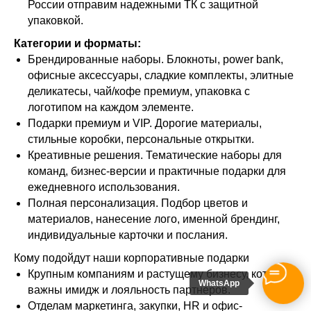
логистика позволяют нам выполнять даже крупные
оптовые заказы в сжатые сроки. Вы получите
коммерческое предложение в течение 24 часов, а дата
отгрузки будет четко соблюдена.
Оставьте нам заявку! Мы
подберем вам
индивидуальные условия!
Наш менеджер свяжется с вами в течении 15
минут !
WhatsApp
Ваше имя: