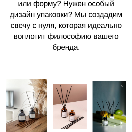
Примерный Расчет
стоимости LUX свечи 100
мл
Основа - кокосовый воск , деревянный
двойной фитиль, белая прозрачная
банка , качественный ароматизатор из
Франции и России, горение более 24
часов.