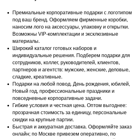
БРЕНДИРОВАНИЕ
От классического логотипа на этикетке до полного
кастомизации формы и цвета. Ваша идея — наше
воплощение.
ИНДИВИДУАЛЬНОСТЬ
Ваша индивидуальность — наш приоритет. Вы
придумываете концепцию, а мы бережно переносим ее
на свечу. Любая форма, цвет, аромат и дизайн упаковки.
Ваш бренд уникален — и ваши свечи должны быть
такими же.
СКОРОСТЬ
Мы ценим ваше время. Отлаженное производство и