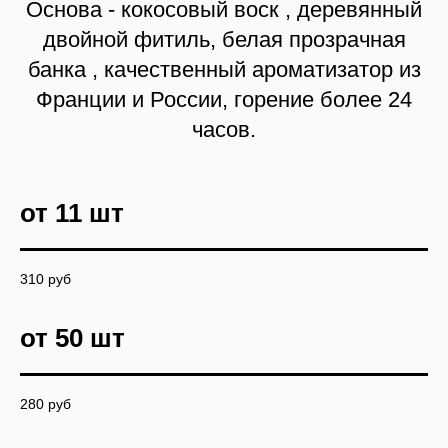
Перед вами пример работ —
образец, который вдохновляет.
Но ваша свеча может и должна
быть уникальной! Мы не
ограничиваемся стандартами.
Хотите другой оттенок, аромат
или форму? Нужен особый
дизайн упаковки? Мы создадим
свечу с нуля, которая идеально
воплотит философию вашего
бренда.