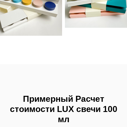
| ВАРИАНТЫ БАНОК |
СТАКАНОВ | ЖЕСТЯНЫХ
БАНОК |
ДЛЯ ВАШИХ СВЕЧЕЙ
( и многое другое есть у
нас в асcортименте)