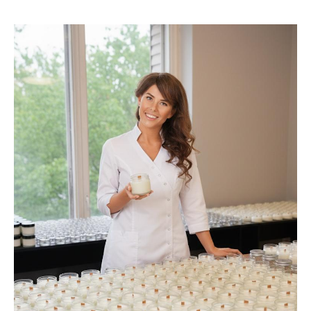
· Любая форма и размер:
Классические, фигурные,
асимметричные.
· Любая палитра: От нежных
пастельных тонов до насыщенных
фирменных цветов.
· Любой аромат: Подберем уникальную
парфюмерную композицию.
· Индивидуальный дизайн упаковки: От
этикетки до подарочной коробки.