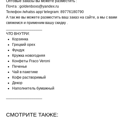
Оптовые заказы вы можете разместить :
Почта : goldenboxs@yandex.ru
Телефон /whatss app/ telegram: 89776180790
А так же вы можете разместить ваш заказ на сайте, а мы с вами
свяжемся и применим вашу скидку .
_________________
ЧТО ВНУТРИ:
Корзинка
Грецкий орех
Фундук
Кружка новогодняя
Конфеты Fraco Veroni
Печенье
Чай в пакетике
Кофе растворимый
Декор
Наполнитель бумажный
_________________
СМОТРИТЕ ТАКЖЕ: