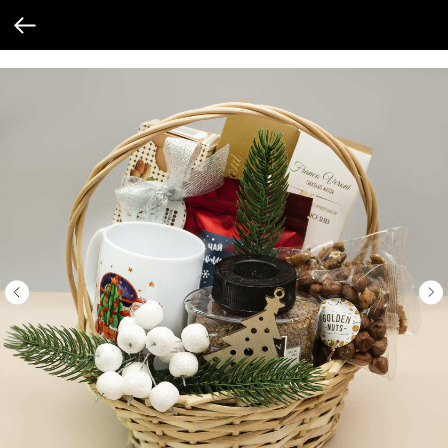
Verification: 205747cbf19cb3cf