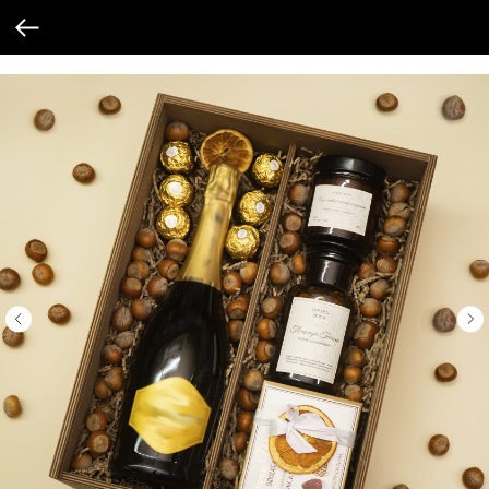
Verification: 205747cbf19cb3cf