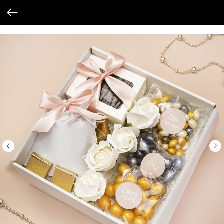
Verification: 205747cbf19cb3cf