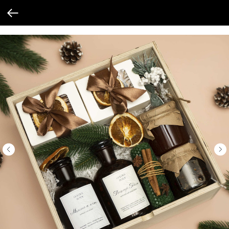
Verification: 205747cbf19cb3cf