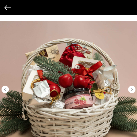
Verification: 205747cbf19cb3cf