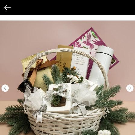
Verification: 205747cbf19cb3cf