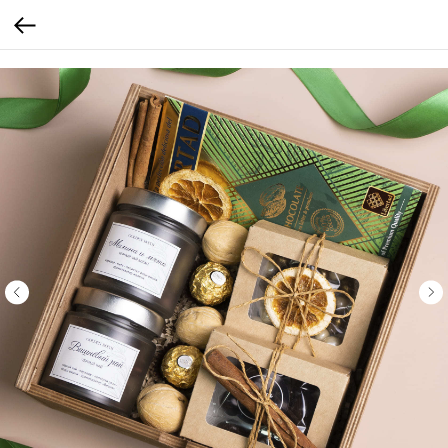
Verification: 205747cbf19cb3cf