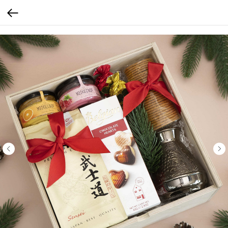
Verification: 205747cbf19cb3cf