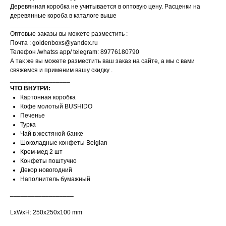
Деревянная коробка не учитывается в оптовую цену. Расценки на
деревянные короба в каталоге выше
_________________
Оптовые заказы вы можете разместить :
Почта : goldenboxs@yandex.ru
Телефон /whatss app/ telegram: 89776180790
А так же вы можете разместить ваш заказ на сайте, а мы с вами
свяжемся и применим вашу скидку .
_________________
ЧТО ВНУТРИ:
Картонная коробка
Кофе молотый BUSHIDO
Печенье
Турка
Чай в жестяной банке
Шоколадные конфеты Belgian
Крем-мед 2 шт
Конфеты поштучно
Декор новогодний
Наполнитель бумажный
__________________
LxWxH: 250x250x100 mm