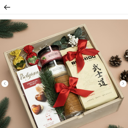
Verification: 205747cbf19cb3cf