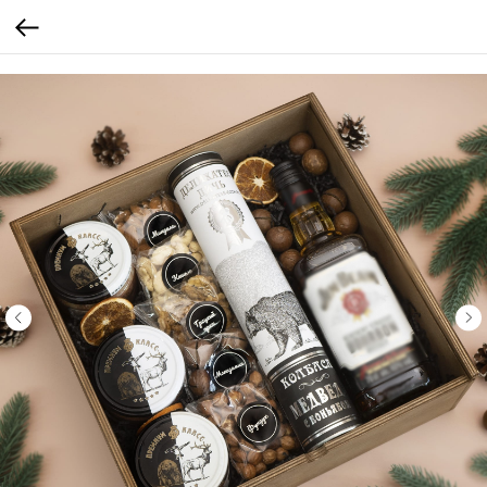
Verification: 205747cbf19cb3cf