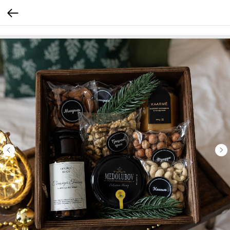
Verification: 205747cbf19cb3cf