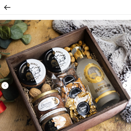
Verification: 205747cbf19cb3cf