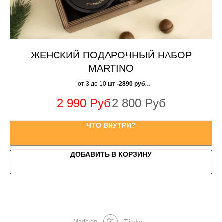
ЖЕНСКИЙ ПОДАРОЧНЫЙ НАБОР
MARTINO
от 3 до 10 шт
-2890 руб
от 11 до 50 шт
- 2790 руб
2 990
Руб
2 800
Руб
от 51 до 100 шт
- 2690 руб
от 101 до 200 -
2590 руб
ЧТО ВНУТРИ?
ДОБАВИТЬ В КОРЗИНУ
Tilda
Made on