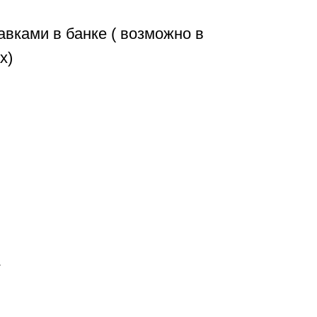
авками в банке ( возможно в
х)