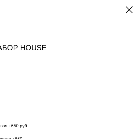
АБОР HOUSE
вая +650 руб
еская +650