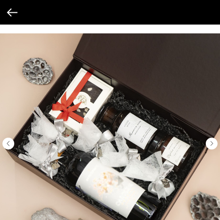
Verification: 205747cbf19cb3cf