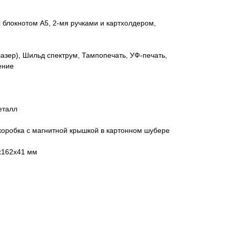
блокнотом А5, 2-мя ручками и картхолдером,
азер), Шильд спектрум, Тампопечать, УФ-печать,
ение
еталл
коробка с магнитной крышкой в картонном шубере
7x162x41 мм