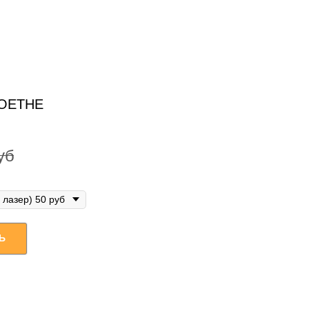
GOETHE
уб
Ь